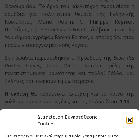
Θεοδωρίδου. Το έργο του καλλιτέχνη παρουσίασε η
αρμόδια για πολιτιστικά θέματα της Ελληνικής
Κοινότητας Μarie Roblin. O Philippe Regnier,
Πρόεδρος της
Association
Solidarit
é,
διάβασε επιστολή
του δημοσιογράφου Fabien Perrier, ο οποίος δεν ήταν
παρών για επαγγελματικούς λόγους.
Στη βραδιά παρευρέθηκαν ο Πρόεδρος της
Ecole
des
Hautes
Etudes
, Jean Michel Verdier, μέλη της
πανεπιστημιακής κοινότητας και πολλοί Γάλλοι και
Έλληνες που αγαπούν τη φωτογραφία.
Η έκθεση θα παραμείνει ανοιχτή για το κοινό της
γαλλικής πρωτεύουσας έως και τις 13 Απριλίου 2019.
Διαχείριση Συγκατάθεσης
ΕΤΙΚΕΤΕΣ
ULYSSE GUTTMAN-FAURE
VIVRE L’EXIL EN GRÈCE
Cookies
ΓΡΑΦΕΙΟ ΤΥΠΟΥ ΚΑΙ ΕΠΙΚΟΙΝΩΝΙΑΣ ΠΑΡΙΣΙΩΝ
ΕΛΛΗΝΙΚΗ ΚΟΙΝΟΤΗΤΑ ΠΑΡΙΣΙΩΝ ΚΑΙ ΠΕΡΙΧΩΡΩΝ
ΠΑΡΙΣΙ
Για να παρέχουμε την καλύτερη εμπειρία, χρησιμοποιούμε τα