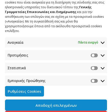
cookies που είναι αναγκαία για τη διατήρηση της σύνδεσής σας στις
ηλεκτρονικές υπηρεσίες του δικτυακού τόπου της
Γενικής
Γραμματείας Επικοινωνίας και Ενημέρωσης
και για την
αποθήκευση των επιλογών σας σε σχέση με τα προαιρετικά cookies
SHARE
TWEET
SHARE
(«Αναγκαία»). Με τη συγκατάθεσή σας και μόνο θα
χρησιμοποιήσουμε όποια από τα ακόλουθα προαιρετικά cookies
SHARE
επιλέξετε.
Αναγκαία
Πάντα ενεργό
ΣΧΕΤΙΚΑ ΑΡΘΡΑ
Προτιμήσεις
Στατιστικά
Ο Υφυπουργός παρά τω Πρωθυπουργώ και Κυβερνητικός
Εκπρόσωπος Στέλιος Πέτσας στον τ/σ «ΣΚΑΪ»
Εμπορικής Προώθησης
29 ΙΑΝΟΥΑΡΙΟΥ 2020
Ρυθμίσεις Cookies
Παρίσι – Ελληνική Εβδομάδα με τον «Δεσμό»
23 ΙΟΥΝΙΟΥ 2019
Αποδοχή επιλεγμένων