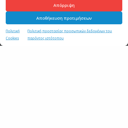
Παρίσι – Παρουσίαση βιβλίου για τους Εβραίους της Ελλάδας
Απόρριψη
1 ΑΠΡΙΛΙΟΥ 2019
Αποθήκευση προτιμήσεων
Εκδηλώσεις – Παγκόσμια Ημέρα Ελληνικής Γλώσσας
Πολιτική
Πολιτική προστασίας προσωπικών δεδομένων του
22 ΦΕΒΡΟΥΑΡΙΟΥ 2019
Cookies
παρόντος ιστότοπου
Παρίσι – Εκδήλωση αφιερωμένη στον Θόδωρο Αγγελόπουλο
15 ΟΚΤΩΒΡΙΟΥ 2018
Παρίσι – Αφιέρωμα στο Απέραντο Γαλάζιο
3 ΣΕΠΤΕΜΒΡΙΟΥ 2018