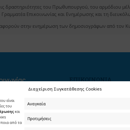
τις δραστηριότητες του Πρωθυπουργού, του αρμόδιου μέ
Γραμματέα Επικοινωνίας και Ενημέρωσης και τη διευκόλυ
υ αφορούν στην ενημέρωση των δημοσιογράφων από τον 
ΕΠΙΚΟΙΝΩΝΙΑ
Διαχείριση Συγκατάθεσης Cookies
Φραγκούδη 11 & Αλεξάνδρο
Πάντου
που είναι
Καλλιθέα, 176 71 Αθήνα
Αναγκαία
ίες του
μέρωσης
και
210 90 98 000
kies
Προτιμήσεις
info.media@media.gov.gr
όποια από τα