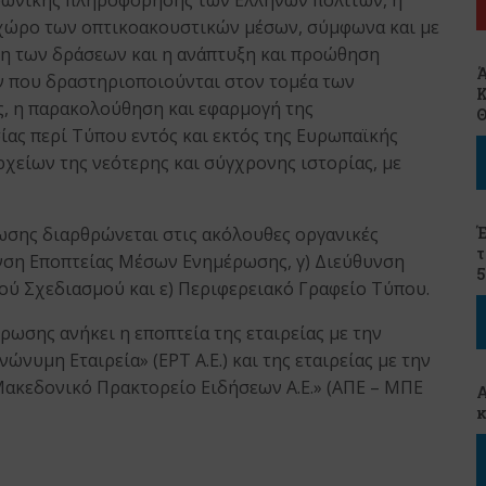
υφωνικής πληροφόρησης των Ελλήνων πολιτών, η
 χώρο των οπτικοακουστικών μέσων, σύμφωνα και με
ηση των δράσεων και η ανάπτυξη και προώθηση
Ά
ν που δραστηριοποιούνται στον τομέα των
Κ
ς, η παρακολούθηση και εφαρμογή της
ίας περί Τύπου εντός και εκτός της Ευρωπαϊκής
ρχείων της νεότερης και σύγχρονης ιστορίας, με
ωσης διαρθρώνεται στις ακόλουθες οργανικές
Έ
τ
υνση Εποπτείας Μέσων Ενημέρωσης, γ) Διεύθυνση
5
κού Σχεδιασμού και ε) Περιφερειακό Γραφείο Τύπου.
ρωσης ανήκει η εποπτεία της εταιρείας με την
υμη Εταιρεία» (ΕΡΤ Α.Ε.) και της εταιρείας με την
ακεδονικό Πρακτορείο Ειδήσεων Α.Ε.» (ΑΠΕ – ΜΠΕ
Α
κ