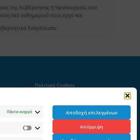
λους της Κυβέρνησης ή Υφυπουργού, του
νση στο καθημερινό τους έργο και
Κυβερνητικό Εκπρόσωπο.
Πολιτική Cookies
Όροι χρήσης
υ
Πολιτική προστασίας
Πάντα ενεργό
Αποδοχή επιλεγμένων
προσωπικών δεδομένων του
παρόντος ιστότοπου
Απόρριψη
Διαχείρηση συγκατάθεσης