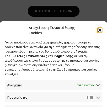
ΦΌΡΤΩΣΗ ΠΕΡΙΣΣΌΤΕΡΩΝ
Διαχείριση Συγκατάθεσης
Cookies
Για να παρέχουμε την καλύτερη εμπειρία, χρησιμοποιούμε τα
cookies που είναι αναγκαία για τη διατήρηση της σύνδεσής σας στις
ηλεκτρονικές υπηρεσίες του δικτυακού τόπου της
Γενικής
Γραμματείας Επικοινωνίας και Ενημέρωσης
και για την
αποθήκευση των επιλογών σας σε σχέση με τα προαιρετικά cookies
(«Αναγκαία»). Με τη συγκατάθεσή σας και μόνο θα
ΕΠΙΚΟΙΝΩΝΙΑ
χρησιμοποιήσουμε όποια από τα ακόλουθα προαιρετικά cookies
επιλέξετε.
Φραγκούδη 11 & Αλεξάνδρου Πάντου
Καλλιθέα, 176 71 Αθήνα
Αναγκαία
Πάντα ενεργό
210 90 98 000
info.media@media.gov.gr
Προτιμήσεις