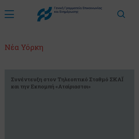
Νέα Υόρκη
Συνέντευξη στον Τηλεοπτικό Σταθμό ΣΚΑΪ
και την Εκπομπή «Αταίριαστοι»