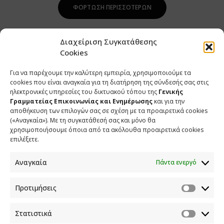
ΦΌΡΤΩΣΗ ΠΕΡΙΣΣΌΤΕΡΩΝ
Διαχείριση Συγκατάθεσης
Cookies
Για να παρέχουμε την καλύτερη εμπειρία, χρησιμοποιούμε τα
cookies που είναι αναγκαία για τη διατήρηση της σύνδεσής σας στις
ηλεκτρονικές υπηρεσίες του δικτυακού τόπου της
Γενικής
Γραμματείας Επικοινωνίας και Ενημέρωσης
και για την
αποθήκευση των επιλογών σας σε σχέση με τα προαιρετικά cookies
(«Αναγκαία»). Με τη συγκατάθεσή σας και μόνο θα
ΕΠΙΚΟΙΝΩΝΙΑ
χρησιμοποιήσουμε όποια από τα ακόλουθα προαιρετικά cookies
επιλέξετε.
Φραγκούδη 11 & Αλεξάνδρου Πάντου
Καλλιθέα, 176 71 Αθήνα
Αναγκαία
Πάντα ενεργό
210 90 98 000
info.media@media.gov.gr
Προτιμήσεις
Στατιστικά