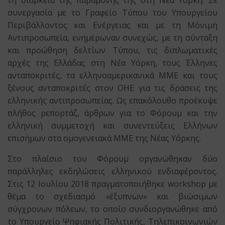
τη διάρκεια της παραμονής της στη Νέα Υόρκη. Σε
συνεργασία με το Γραφείο Τύπου του Υπουργείου
Περιβάλλοντος και Ενέργειας και με τη Μόνιμη
Αντιπροσωπεία, ενημέρωναν συνεχώς, με τη σύνταξη
και προώθηση δελτίων Τύπου, τις διπλωματικές
αρχές της Ελλάδας στη Νέα Υόρκη, τους Έλληνες
ανταποκριτές, τα ελληνοαμερικανικά ΜΜΕ και τους
ξένους ανταποκριτές στον ΟΗΕ για τις δράσεις της
ελληνικής αντιπροσωπείας. Ως επακόλουθο προέκυψε
πλήθος ρεπορτάζ, άρθρων για το Φόρουμ και την
ελληνική συμμετοχή και συνεντεύξεις Ελλήνων
επισήμων στα ομογενειακά ΜΜΕ της Νέας Υόρκης.
Στο πλαίσιο του Φόρουμ οργανώθηκαν δύο
παράλληλες εκδηλώσεις ελληνικού ενδιαφέροντος.
Στις 12 Ιουλίου 2018 πραγματοποιήθηκε workshop με
θέμα το σχεδιασμό «έξυπνων» και βιώσιμων
σύγχρονων πόλεων, το οποίο συνδιοργανώθηκε από
το Υπουργείο Ψηφιακής Πολιτικής, Τηλεπικοινωνιών