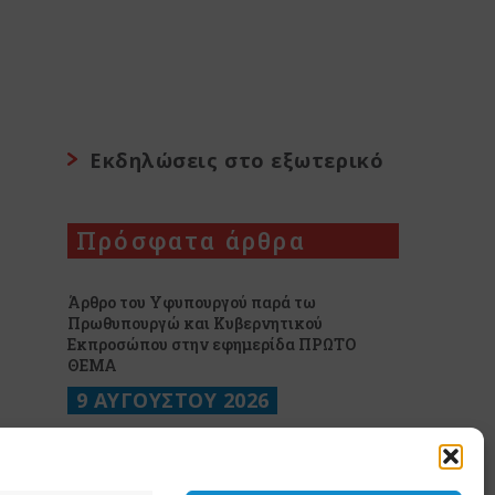
Εκδηλώσεις στο εξωτερικό
Πρόσφατα άρθρα
Άρθρο του Υφυπουργού παρά τω
Πρωθυπουργώ και Κυβερνητικού
Εκπροσώπου στην εφημερίδα ΠΡΩΤΟ
ΘΕΜΑ
9 ΑΥΓΟΥΣΤΟΥ 2026
Έγγραφο της Γ.Γ.Ε.Ε. σχετικά με τη
γνωστοποίηση των διατάξεων της περ. β΄
του άρθρου 31 του ν. 5253/2025 (Α’ 212)