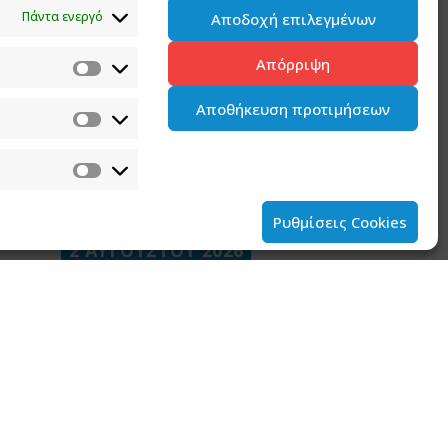
Πάντα ενεργό
Αποδοχή επιλεγμένων
5 ΑΥΓΟΥΣΤΟΥ 2026
Απόρριψη
Ανάρτηση του Υφυπουργού παρά τω
Πρωθυπουργώ και Κυβερνητικού
Εκπροσώπου Παύλου Μαρινάκη
Αποθήκευση προτιμήσεων
2 ΑΥΓΟΥΣΤΟΥ 2026
Ανάρτηση του Υφυπουργού παρά τω
Πρωθυπουργώ και Κυβερνητικού
Εκπροσώπου Παύλου Μαρινάκη*
Ρυθμίσεις Cookies
2 ΑΥΓΟΥΣΤΟΥ 2026
Σημεία συνέντευξης του Υφυπουργού παρά
τω Πρωθυπουργώ και Κυβερνητικού
Εκπροσώπου στον ΠΑΡΑΠΟΛΙΤΙΚΑ FM
31 ΙΟΥΛΙΟΥ 2026
Ανακοίνωση του Υφυπουργού παρά τω
Πρωθυπουργώ και Κυβερνητικού
Εκπροσώπου Παύλου Μαρινάκη για την