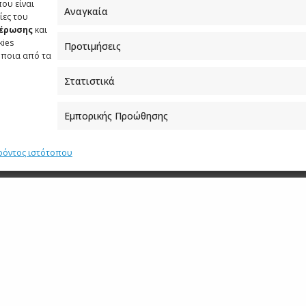
που είναι
νας, εκπροσωπώντας την ελληνική Πρεσβεία, συμμετείχε
Αναγκαία
ίες του
 φεστιβάλ της EUNIC, οργανώνοντας σχετικό περίπτερο
μέρωσης
και
kies
αθιερωμένη δράση speak dating, κατά τη διάρκεια της
Προτιμήσεις
όποια από τα
ν ενημέρωση και αρωγή του πορτογάλου καθηγητή και
ψουν την ελληνική γλώσσα αλλά και να δοκιμάσουν τις
Στατιστικά
Εμπορικής Προώθησης
κέντρο «José Saramago» οργανώθηκε βιντεοπροβολή,
τικού αποθέματος της Ελλάδας και την προβολή της χώρας
ρόντος ιστότοπου
λλων, στο Πορτογαλικό Πρακτορείο Ειδήσεων
LUSA,
στην
m
και στην
Gazeta das Caldas,
τοπική εφημερίδα της
bidos.
ΩΝΑΣ
ΕΥΡΩΠΑΪΚΗ ΗΜΕΡΑ ΓΛΩΣΣΩΝ
ΠΟΡΤΟΓΑΛΙΑ