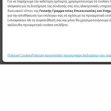
Για να παρέχουμε την καλύτερη εμπειρία, χρησιμοποιούμε τα cookies 
Το Γραφείο Τύπου και Επικοινωνίας Λισσαβώ
αναγκαία για τη διατήρηση της σύνδεσής σας στις ηλεκτρονικές υπηρεσ
στο πολυγλωσσικό και πολυπολιτισμικό αυτό
δικτυακού τόπου της
Γενικής Γραμματείας Επικοινωνίας και Ενη
για την αποθήκευση των επιλογών σας σε σχέση με τα προαιρετικά coo
πληροφοριών. Επιπλέον, έλαβε μέρος στην κ
(«Αναγκαία»). Με τη συγκατάθεσή σας και μόνο θα χρησιμοποιήσουμε 
οποίας οι συμμετέχοντες μπορούσαν, με τη
ακόλουθα προαιρετικά cookies επιλέξετε.
ελληνιστή José António Ideias, να ανακαλύ
γλωσσικές τους δεξιότητες.
Παράλληλα, στο παρακείμενο πολιτιστικό 
διάρκειας 90′, για την ανάδειξη του πολιτισ
Πολιτική Cookies
Πολιτική προστασίας προσωπικών δεδομένων του πα
μας ως τουριστικού προορισμού.
Σχετικά ρεπορτάζ δημοσιεύτηκαν, μεταξύ ά
ενημερωτική ιστοσελίδα
noticiasaominuto.co
επαρχίας της Εστρεμαδούρα, όπου ανήκει το Ó
ΕΤΙΚΕΤΕΣ
EUNIC
ΓΡΑΦΕΙΟ ΤΥΠΟΥ ΚΑΙ ΕΠΙΚΟΙΝΩΝΙΑΣ ΛΙΣΣΑΒ