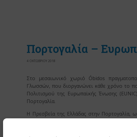
Πορτογαλία – Ευρω
4 ΟΚΤΩΒΡΙΟΥ 2018
Στο μεσαιωνικό χωριό Óbidos πραγματοπ
Γλωσσών, που διοργανώνει κάθε χρόνο το πο
Πολιτισμού της Ευρωπαϊκής Ένωσης (EUNIC)
Πορτογαλία.
Η Πρεσβεία της Ελλάδας στην Πορτογαλία, ω
EUNIC, εκπροσώπησε τη χώρα μας στις ε
Σεπτεμβρίου.