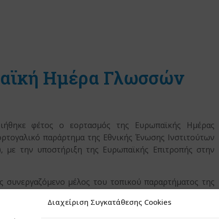
παϊκή Ημέρα Γλωσσών
οιήθηκε φέτος ο εορτασμός της Ευρωπαϊκής Ημέρας
ρτογαλικό παράρτημα της Εθνικής Ένωσης Ινστιτούτων
, με την υποστήριξη της Ευρωπαϊκής Επιτροπής στην
ς συνεργαζόμενο μέλος του τοπικού παραρτήματος της
κδηλώσεις, οι οποίες πραγματοποιήθηκαν στις 29
Διαχείριση Συγκατάθεσης Cookies