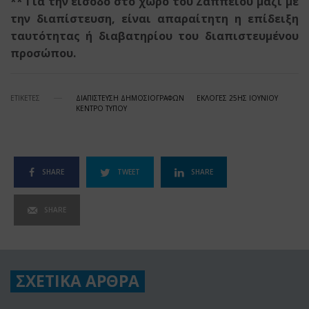
** Για την είσοδο στο χώρο του Ζαππείου μαζί με
την διαπίστευση, είναι απαραίτητη η επίδειξη
ταυτότητας ή διαβατηρίου του διαπιστευμένου
προσώπου.
ΕΤΙΚΕΤΕΣ
ΔΙΑΠΙΣΤΕΥΣΗ ΔΗΜΟΣΙΟΓΡΑΦΩΝ
ΕΚΛΟΓΕΣ 25ΗΣ ΙΟΥΝΙΟΥ
ΚΕΝΤΡΟ ΤΥΠΟΥ
SHARE
TWEET
SHARE
SHARE
ΣΧΕΤΙΚΑ ΑΡΘΡΑ