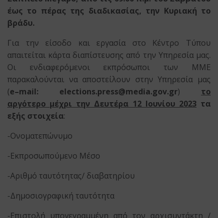
έως το πέρας της διαδικασίας, την Κυριακή το
βράδυ.
Για την είσοδο και εργασία στο Κέντρο Τύπου
απαιτείται κάρτα διαπίστευσης από την Υπηρεσία μας.
Οι ενδιαφερόμενοι εκπρόσωποι των ΜΜΕ
παρακαλούνται να αποστείλουν στην Υπηρεσία μας
(
e
–
mail
:
elections
.
press
@
media
.
gov
.
gr
)
το
αργότερο μέχρι την Δευτέρα 12 Ιουνίου 2023
τα
εξής στοιχεία
:
-Ονοματεπώνυμο
-Εκπροσωπούμενο Μέσο
-Αριθμό ταυτότητας/ διαβατηρίου
-Δημοσιογραφική ταυτότητα
-Επιστολή υπογεγραμμένη από τον αρχισυντάκτη /