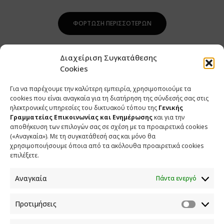
ΦΌΡΤΩΣΗ ΠΕΡΙΣΣΌΤΕΡΩΝ
Διαχείριση Συγκατάθεσης
Cookies
Για να παρέχουμε την καλύτερη εμπειρία, χρησιμοποιούμε τα
cookies που είναι αναγκαία για τη διατήρηση της σύνδεσής σας στις
ηλεκτρονικές υπηρεσίες του δικτυακού τόπου της
Γενικής
Γραμματείας Επικοινωνίας και Ενημέρωσης
και για την
αποθήκευση των επιλογών σας σε σχέση με τα προαιρετικά cookies
(«Αναγκαία»). Με τη συγκατάθεσή σας και μόνο θα
ΕΠΙΚΟΙΝΩΝΙΑ
χρησιμοποιήσουμε όποια από τα ακόλουθα προαιρετικά cookies
επιλέξετε.
Φραγκούδη 11 & Αλεξάνδρου Πάντου
Καλλιθέα, 176 71 Αθήνα
Αναγκαία
Πάντα ενεργό
210 90 98 000
info.media@media.gov.gr
Προτιμήσεις