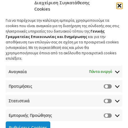
Διαχείριση Συγκατάθεσης
Cookies
Για να παρέχουμε την καλύτερη εμπειρία, χρησιμοποιούμε τα
cookies που είναι αναγκαία για τη διατήρηση της σύνδεσής σας στις
ηλεκτρονικές υπηρεσίες του δικτυακού τόπου της
Γενικής
Γραμματείας Επικοινωνίας και Ενημέρωσης
και για την
αποθήκευση των επιλογών σας σε σχέση με τα προαιρετικά cookies
(«Αναγκαία»). Με τη συγκατάθεσή σας και μόνο θα
ΕΠΙΚΟΙΝΩΝΙΑ
χρησιμοποιήσουμε όποια από τα ακόλουθα προαιρετικά cookies
επιλέξετε.
Φραγκούδη 11 & Αλεξάνδρου Πάντου
Καλλιθέα, 176 71 Αθήνα
Αναγκαία
Πάντα ενεργό
210 90 98 000
info.media@media.gov.gr
Προτιμήσεις
Στατιστικά
Εμπορικής Προώθησης
Πολιτική Cookies
Ρυθμίσεις Cookies