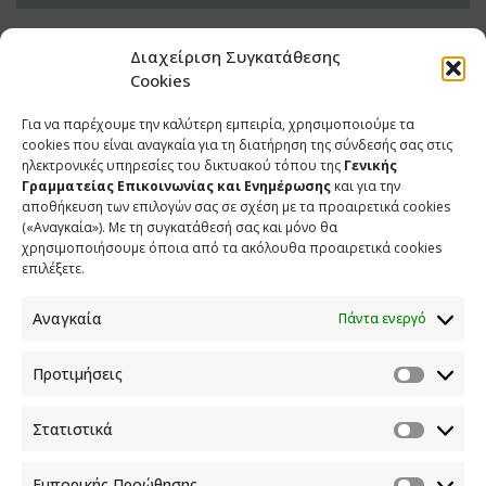
Διαχείριση Συγκατάθεσης
Cookies
Για να παρέχουμε την καλύτερη εμπειρία, χρησιμοποιούμε τα
cookies που είναι αναγκαία για τη διατήρηση της σύνδεσής σας στις
ηλεκτρονικές υπηρεσίες του δικτυακού τόπου της
Γενικής
Γραμματείας Επικοινωνίας και Ενημέρωσης
και για την
αποθήκευση των επιλογών σας σε σχέση με τα προαιρετικά cookies
(«Αναγκαία»). Με τη συγκατάθεσή σας και μόνο θα
ΕΠΙΚΟΙΝΩΝΙΑ
χρησιμοποιήσουμε όποια από τα ακόλουθα προαιρετικά cookies
επιλέξετε.
Φραγκούδη 11 & Αλεξάνδρου Πάντου
Καλλιθέα, 176 71 Αθήνα
Αναγκαία
Πάντα ενεργό
210 90 98 000
info.media@media.gov.gr
Προτιμήσεις
Στατιστικά
Εμπορικής Προώθησης