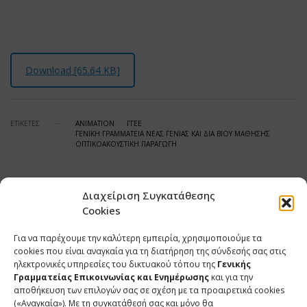
Download [65.64 KB]
ΕΤΙΚΕΤΕΣ
ANIMATION
ΓΓΕΕ
ΓΕΝΙΚΗ ΓΡΑΜΜΑΤΕΙΑ ΝΕΑΣ ΓΕΝΙΑΣ ΚΑΙ ΔΙΑ ΒΙΟΥ ΜΑΘΗΣΗΣ
ΟΠΤΙΚΟΑΚΟΥΣΤΙΚΗ ΠΑΡΑΓΩΓΗ
Διαχείριση Συγκατάθεσης
SHARE
TWEET
SHARE
Cookies
Για να παρέχουμε την καλύτερη εμπειρία, χρησιμοποιούμε τα
SHARE
cookies που είναι αναγκαία για τη διατήρηση της σύνδεσής σας στις
ηλεκτρονικές υπηρεσίες του δικτυακού τόπου της
Γενικής
Γραμματείας Επικοινωνίας και Ενημέρωσης
και για την
αποθήκευση των επιλογών σας σε σχέση με τα προαιρετικά cookies
(«Αναγκαία»). Με τη συγκατάθεσή σας και μόνο θα