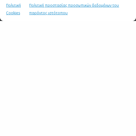
Πολιτική
Πολιτική προστασίας προσωπικών δεδομένων του
5 ΙΟΥΝΙΟΥ 2026
Cookies
παρόντος ιστότοπου
Ο ΓΓΕΕ Δ. Κιρμικίρογλου στο «Media & Magazine Days
2026» της ΕΔΙΠΤ: «Η ενίσχυση του έντυπου Τύπου είναι
στρατηγική επιλογή για τη δημοκρατία»
4 ΙΟΥΝΙΟΥ 2026
Συνάντηση του Γενικού Γραμματέα Επικοινωνίας και
Ενημέρωσης Δημήτρη Κιρμικίρογλου με τον Πρέσβη της
Σουηδίας Håkan Emsgård
15 ΜΑΪΟΥ 2026