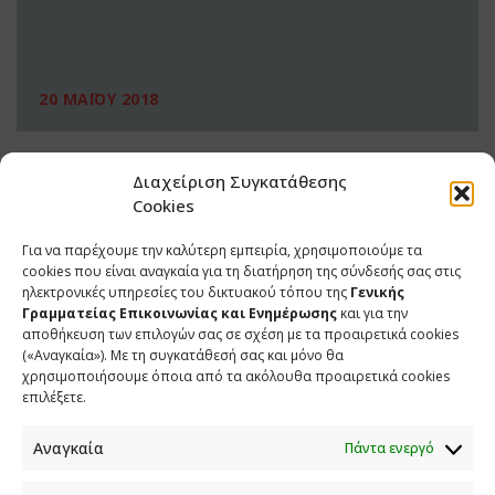
20 ΜΑΪΟΥ 2018
Διαχείριση Συγκατάθεσης
Cookies
Για να παρέχουμε την καλύτερη εμπειρία, χρησιμοποιούμε τα
cookies που είναι αναγκαία για τη διατήρηση της σύνδεσής σας στις
ηλεκτρονικές υπηρεσίες του δικτυακού τόπου της
Γενικής
Γραμματείας Επικοινωνίας και Ενημέρωσης
και για την
αποθήκευση των επιλογών σας σε σχέση με τα προαιρετικά cookies
(«Αναγκαία»). Με τη συγκατάθεσή σας και μόνο θα
ΕΠΙΚΟΙΝΩΝΙΑ
χρησιμοποιήσουμε όποια από τα ακόλουθα προαιρετικά cookies
επιλέξετε.
Φραγκούδη 11 & Αλεξάνδρου Πάντου
Καλλιθέα, 176 71 Αθήνα
Αναγκαία
Πάντα ενεργό
210 90 98 000