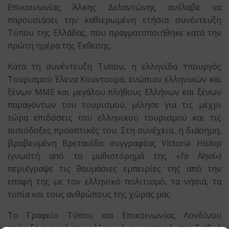
Επικοινωνίας Άλκης Δελαντώνης ανέλαβε να
παρουσιάσει την καθιερωμένη ετήσια συνέντευξη
Τύπου της Ελλάδας, που πραγματοποιήθηκε κατά την
πρώτη ημέρα της Έκθεσης.
Κατά τη συνέντευξη Τύπου, η ελληνίδα Υπουργός
Τουρισμού Έλενα Κουντουρά, ενώπιον ελληνικών και
ξένων ΜΜΕ και μεγάλου πλήθους Ελλήνων και ξένων
παραγόντων του τουρισμού, μίλησε για τις μέχρι
τώρα επιδόσεις του ελληνικού τουρισμού και τις
αισιόδοξες προοπτικές του. Στη συνέχεια, η διάσημη,
βραβευμένη Βρετανίδα συγγραφέας Victoria Hislop
(γνωστή από το μυθιστόρημά της
«Το Νησί»
)
περιέγραψε τις θαυμάσιες εμπειρίες της από την
επαφή της με τον ελληνικό πολιτισμό, τα νησιά, τα
τοπία και τους ανθρώπους της χώρας μας.
Το Γραφείο Τύπου και Επικοινωνίας Λονδίνου
στήριξε ενεργά την ελληνική συμμετοχή στη διεθνή