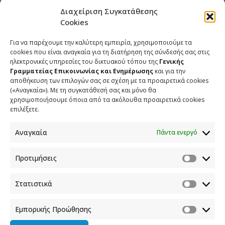
Διαχείριση Συγκατάθεσης
αυτή έκθεση. Ανήρτησε θεματικό αφιέρωμα για το
Cookies
WTM στα μέσα κοινωνικής δικτύωσης που χειρίζεται
και δημοσίευσε μεγάλο αριθμό σχετικών αναρτήσεων
Για να παρέχουμε την καλύτερη εμπειρία, χρησιμοποιούμε τα
σε Facebook, Twitter και Instagram. Επιπλέον
cookies που είναι αναγκαία για τη διατήρηση της σύνδεσής σας στις
συμπεριέλαβε στο μηνιαίο δελτίο που εκδίδει ειδικό
ηλεκτρονικές υπηρεσίες του δικτυακού τόπου της
Γενικής
Γραμματείας Επικοινωνίας και Ενημέρωσης
και για την
αφιέρωμα για την παρουσία της Ελλάδας στο WTM.
αποθήκευση των επιλογών σας σε σχέση με τα προαιρετικά cookies
(«Αναγκαία»). Με τη συγκατάθεσή σας και μόνο θα
χρησιμοποιήσουμε όποια από τα ακόλουθα προαιρετικά cookies
ΕΤΙΚΕΤΕΣ
WORLD TRAVEL MARKET
επιλέξετε.
ΓΡΑΦΕΙΟ ΤΥΠΟΥ ΚΑΙ ΕΠΙΚΟΙΝΩΝΙΑΣ ΛΟΝΔΙΝΟΥ
ΛΟΝΔΙΝΟ
Αναγκαία
Πάντα ενεργό
Προτιμήσεις
SHARE
TWEET
SHARE
Στατιστικά
SHARE
Εμπορικής Προώθησης