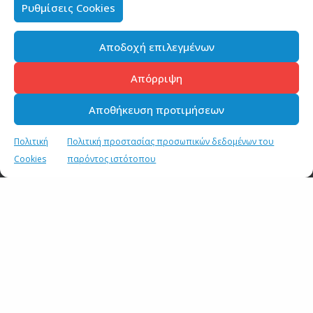
Ρυθμίσεις Cookies
ΣΧΕΤΙΚΑ ΑΡΘΡΑ
Αποδοχή επιλεγμένων
Ενημέρωση των πολιτικών συντακτών και των
ανταποκριτών ξένου Τύπου (15/11/2021)
Απόρριψη
15 ΝΟΕΜΒΡΙΟΥ 2021
Αποθήκευση προτιμήσεων
Λονδίνο – Εκδήλωση αφιερωμένη στον Τίτο Πατρίκιο
Πολιτική
Πολιτική προστασίας προσωπικών δεδομένων του
2 ΑΠΡΙΛΙΟΥ 2019
Cookies
παρόντος ιστότοπου
Λονδίνο –Η Ελλάδα στέκεται και πάλι στα πόδια της
20 ΣΕΠΤΕΜΒΡΙΟΥ 2018
Λονδίνο – Εμβληματική η ελληνική συμμετοχή στην Design
Biennale
7 ΣΕΠΤΕΜΒΡΙΟΥ 2018
Λονδίνο – Εκδήλωση για την ενημέρωση της ελληνικής