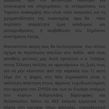
βαθμίδας -αρα τον φθηνότερο δανεισμό για
νοικοκυριά και επιχειρήσεις- οι εκταμιεύσεις του
Ταμείου Ανάκαμψης που είναι τόσο αναγκαίες για τη
χρηματοδότηση της οικονομίας -άρα θα πάνε
περίπατο απαραίτητα έργα υποδομών και
μεταρρυθμίσεις- η αναβάθμιση του δημόσιου
συστήματος Υγείας.
Φανταστείτε ακόμη πώς θα λειτουργούσε ένα τέτοιο
σχήμα σε περίπτωση απειλών στο πεδίο από τους
ασταθείς γείτονες μας; Αυτό προτείνει ο κ. Τσίπρας
στους Έλληνες πολίτες να «φρενάρουν» τις ζωές τους
για να μην κλονιστεί από την καρέκλα του. Γι αυτό
λέμε ότι η ψήφος στη Νέα Δημοκρατία είναι η
καλύτερη απάντηση στους άφρονες τυχοδιωκτισμούς
του αρχηγού του ΣΥΡΙΖΑ και των εν δυνάμει εταίρων
του κυρίων Ανδρουλάκη, Βαρουφάκη και
Βελόπουλου. Μόνο το ΚΚΕ έκλεισε ερμητικά την
πόρτα στη «μούφα» όπως αποκαλεί, «προοδευτική