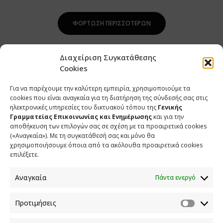
ΦΌΡΤΩΣΗ ΠΕΡΙΣΣΌΤΕΡΩΝ
Διαχείριση Συγκατάθεσης
Cookies
Για να παρέχουμε την καλύτερη εμπειρία, χρησιμοποιούμε τα
cookies που είναι αναγκαία για τη διατήρηση της σύνδεσής σας στις
ηλεκτρονικές υπηρεσίες του δικτυακού τόπου της
Γενικής
Γραμματείας Επικοινωνίας και Ενημέρωσης
και για την
αποθήκευση των επιλογών σας σε σχέση με τα προαιρετικά cookies
(«Αναγκαία»). Με τη συγκατάθεσή σας και μόνο θα
ΕΠΙΚΟΙΝΩΝΙΑ
χρησιμοποιήσουμε όποια από τα ακόλουθα προαιρετικά cookies
επιλέξετε.
Φραγκούδη 11 & Αλεξάνδρου Πάντου
Καλλιθέα, 176 71 Αθήνα
Αναγκαία
Πάντα ενεργό
210 90 98 000
info.media@media.gov.gr
Προτιμήσεις