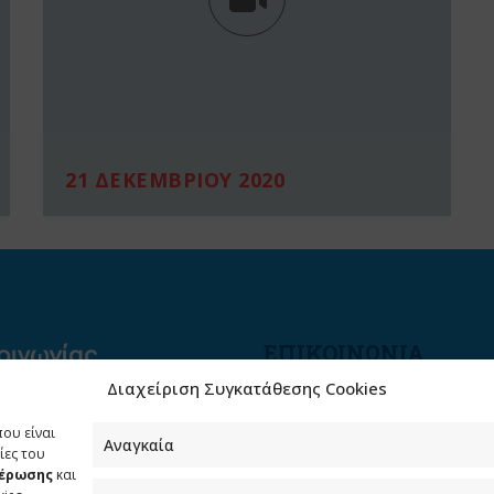
21 ΔΕΚΕΜΒΡΙΟΥ 2020
ΕΠΙΚΟΙΝΩΝΙΑ
Διαχείριση Συγκατάθεσης Cookies
Φραγκούδη 11 & Αλεξάνδρο
Πάντου
που είναι
Καλλιθέα, 176 71 Αθήνα
Αναγκαία
ίες του
μέρωσης
και
210 90 98 000