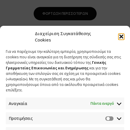
ΦΌΡΤΩΣΗ ΠΕΡΙΣΣΌΤΕΡΩΝ
Διαχείριση Συγκατάθεσης
Cookies
Για να παρέχουμε την καλύτερη εμπειρία, χρησιμοποιούμε τα
cookies που είναι αναγκαία για τη διατήρηση της σύνδεσής σας στις
ηλεκτρονικές υπηρεσίες του δικτυακού τόπου της
Γενικής
Γραμματείας Επικοινωνίας και Ενημέρωσης
και για την
αποθήκευση των επιλογών σας σε σχέση με τα προαιρετικά cookies
(«Αναγκαία»). Με τη συγκατάθεσή σας και μόνο θα
ΕΠΙΚΟΙΝΩΝΙΑ
χρησιμοποιήσουμε όποια από τα ακόλουθα προαιρετικά cookies
επιλέξετε.
Φραγκούδη 11 & Αλεξάνδρου Πάντου
Καλλιθέα, 176 71 Αθήνα
Αναγκαία
Πάντα ενεργό
210 90 98 000
info.media@media.gov.gr
Προτιμήσεις