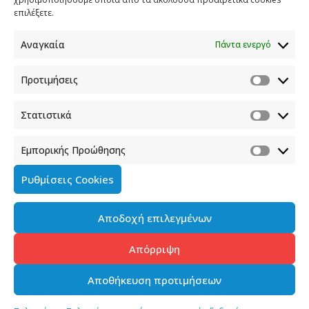
επιλέξετε.
Αναγκαία
Πάντα ενεργό
ΕΤΙΚΕΤΕΣ
ARTE
DENNIS WELLS
JOHANNES BACKES
Προτιμήσεις
KIM RIGAUER
ΑΤΤΙΚΗ
ΔΩΔΕΚΑΝΗΣΑ
ΗΠΕΙΡΟΣ
ΘΕΣΣΑΛΙΑ
ΙΟΝΙΟ
ΚΡΗΤΗ
ΚΥΚΛΑΔΕΣ
ΠΕΛΟΠΟΝΝΗΣΟΣ
Στατιστικά
Εμπορικής Προώθησης
SHARE
TWEET
SHARE
Ρυθμίσεις Cookies
SHARE
Αποδοχή επιλεγμένων
Απόρριψη
ΣΧΕΤΙΚΑ ΑΡΘΡΑ
Αποθήκευση προτιμήσεων