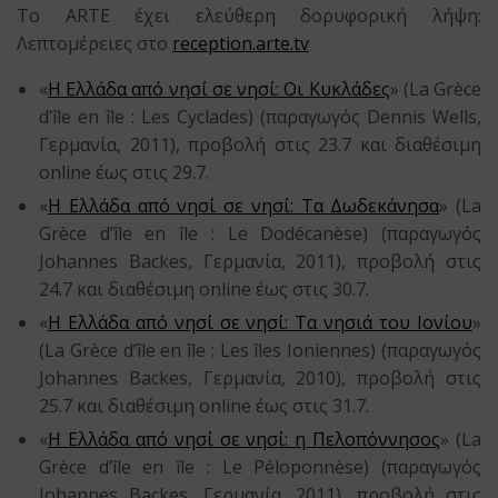
Το ARTE έχει ελεύθερη δορυφορική λήψη:
Λεπτομέρειες στο
reception.arte.tv
«
Η Ελλάδα από νησί σε νησί: Οι Κυκλάδες
» (La Grèce
d’île en île : Les Cyclades) (παραγωγός Dennis Wells,
Γερμανία, 2011), προβολή στις 23.7 και διαθέσιμη
online έως στις 29.7.
«
Η Ελλάδα από νησί σε νησί: Τα Δωδεκάνησα
» (La
Grèce d’île en île : Le Dodécanèse) (παραγωγός
Johannes Backes, Γερμανία, 2011), προβολή στις
24.7 και διαθέσιμη online έως στις 30.7.
«
Η Ελλάδα από νησί σε νησί: Τα νησιά του Ιονίου
»
(La Grèce d’île en île : Les îles Ioniennes) (παραγωγός
Johannes Backes, Γερμανία, 2010), προβολή στις
25.7 και διαθέσιμη online έως στις 31.7.
«
Η Ελλάδα από νησί σε νησί: η Πελοπόννησος
» (La
Grèce d’île en île : Le Péloponnèse) (παραγωγός
Johannes Backes, Γερμανία, 2011), προβολή στις