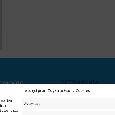
ΕΠΙΚΟΙΝΩΝΙΑ
Διαχείριση Συγκατάθεσης Cookies
Φραγκούδη 11 & Αλεξάνδρο
Πάντου
που είναι
Καλλιθέα, 176 71 Αθήνα
Αναγκαία
ίες του
μέρωσης
και
210 90 98 000