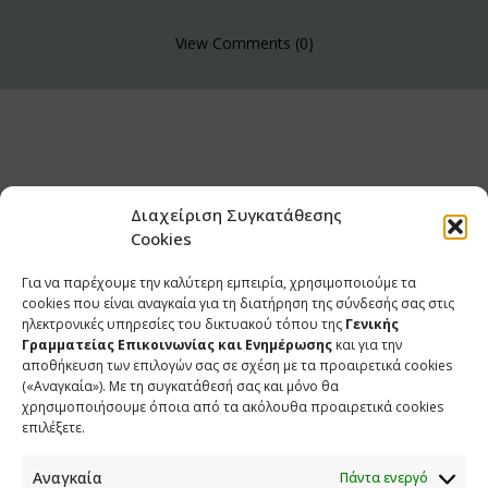
View Comments (0)
Διαχείριση Συγκατάθεσης
Cookies
Για να παρέχουμε την καλύτερη εμπειρία, χρησιμοποιούμε τα
cookies που είναι αναγκαία για τη διατήρηση της σύνδεσής σας στις
ηλεκτρονικές υπηρεσίες του δικτυακού τόπου της
Γενικής
Γραμματείας Επικοινωνίας και Ενημέρωσης
και για την
αποθήκευση των επιλογών σας σε σχέση με τα προαιρετικά cookies
(«Αναγκαία»). Με τη συγκατάθεσή σας και μόνο θα
ΕΠΙΚΟΙΝΩΝΙΑ
χρησιμοποιήσουμε όποια από τα ακόλουθα προαιρετικά cookies
επιλέξετε.
Φραγκούδη 11 & Αλεξάνδρου Πάντου
Καλλιθέα, 176 71 Αθήνα
Αναγκαία
Πάντα ενεργό