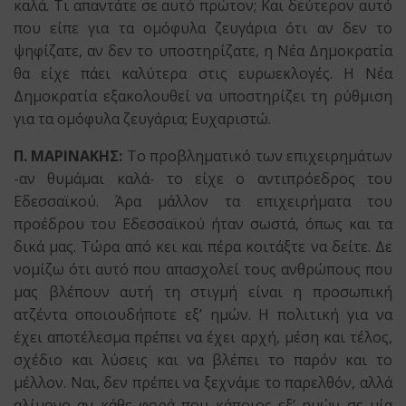
καλά. Τι απαντάτε σε αυτό πρώτον; Και δεύτερον αυτό
που είπε για τα ομόφυλα ζευγάρια ότι αν δεν το
ψηφίζατε, αν δεν το υποστηρίζατε, η Νέα Δημοκρατία
θα είχε πάει καλύτερα στις ευρωεκλογές. Η Νέα
Δημοκρατία εξακολουθεί να υποστηρίζει τη ρύθμιση
για τα ομόφυλα ζευγάρια; Ευχαριστώ.
Π. ΜΑΡΙΝΑΚΗΣ:
Το προβληματικό των επιχειρημάτων
-αν θυμάμαι καλά- το είχε ο αντιπρόεδρος του
Εδεσσαϊκού. Άρα μάλλον τα επιχειρήματα του
προέδρου του Εδεσσαϊκού ήταν σωστά, όπως και τα
δικά μας. Τώρα από κει και πέρα κοιτάξτε να δείτε. Δε
νομίζω ότι αυτό που απασχολεί τους ανθρώπους που
μας βλέπουν αυτή τη στιγμή είναι η προσωπική
ατζέντα οποιουδήποτε εξ’ ημών. Η πολιτική για να
έχει αποτέλεσμα πρέπει να έχει αρχή, μέση και τέλος,
σχέδιο και λύσεις και να βλέπει το παρόν και το
μέλλον. Ναι, δεν πρέπει να ξεχνάμε το παρελθόν, αλλά
αλίμονο αν κάθε φορά που κάποιος εξ’ ημών σε μία