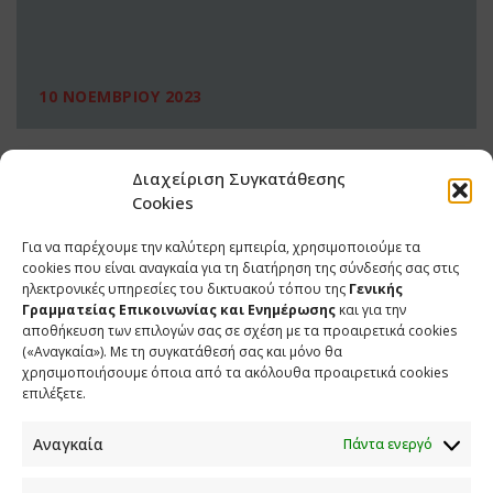
10 ΝΟΕΜΒΡΙΟΥ 2023
Διαχείριση Συγκατάθεσης
Cookies
Για να παρέχουμε την καλύτερη εμπειρία, χρησιμοποιούμε τα
cookies που είναι αναγκαία για τη διατήρηση της σύνδεσής σας στις
ηλεκτρονικές υπηρεσίες του δικτυακού τόπου της
Γενικής
Γραμματείας Επικοινωνίας και Ενημέρωσης
και για την
αποθήκευση των επιλογών σας σε σχέση με τα προαιρετικά cookies
(«Αναγκαία»). Με τη συγκατάθεσή σας και μόνο θα
ΕΠΙΚΟΙΝΩΝΙΑ
χρησιμοποιήσουμε όποια από τα ακόλουθα προαιρετικά cookies
επιλέξετε.
Φραγκούδη 11 & Αλεξάνδρου Πάντου
Καλλιθέα, 176 71 Αθήνα
Αναγκαία
Πάντα ενεργό
210 90 98 000