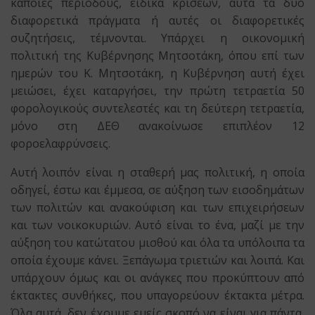
κάποιες περιόδους, ειδικά κρίσεων, αυτά τα δύο
διαφορετικά πράγματα ή αυτές οι διαφορετικές
συζητήσεις, τέμνονται. Υπάρχει η οικονομική
πολιτική της Κυβέρνησης Μητσοτάκη, όπου επί των
ημερών του Κ. Μητσοτάκη, η Κυβέρνηση αυτή έχει
μειώσει, έχει καταργήσει, την πρώτη τετραετία 50
φορολογικούς συντελεστές και τη δεύτερη τετραετία,
μόνο στη ΔΕΘ ανακοίνωσε επιπλέον 12
φοροελαφρύνσεις.
Αυτή λοιπόν είναι η σταθερή μας πολιτική, η οποία
οδηγεί, έστω και έμμεσα, σε αύξηση των εισοδημάτων
των πολιτών και ανακούφιση και των επιχειρήσεων
και των νοικοκυριών. Αυτό είναι το ένα, μαζί με την
αύξηση του κατώτατου μισθού και όλα τα υπόλοιπα τα
οποία έχουμε κάνει. Ξεπάγωμα τριετιών και λοιπά. Και
υπάρχουν όμως και οι ανάγκες που προκύπτουν από
έκτακτες συνθήκες, που υπαγορεύουν έκτακτα μέτρα.
Όλα αυτά, δεν έχουμε εμείς σκοπό να είναι για πάντα,