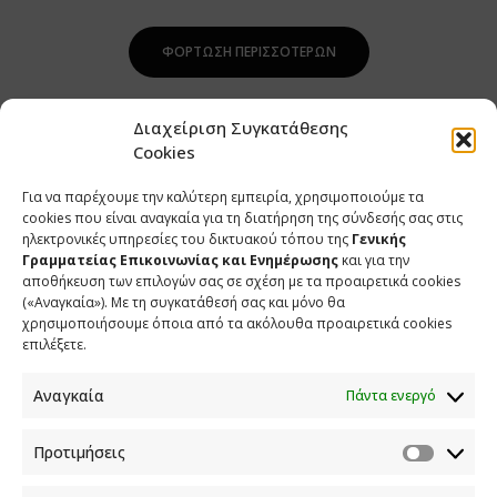
ΦΌΡΤΩΣΗ ΠΕΡΙΣΣΌΤΕΡΩΝ
Διαχείριση Συγκατάθεσης
Cookies
Για να παρέχουμε την καλύτερη εμπειρία, χρησιμοποιούμε τα
cookies που είναι αναγκαία για τη διατήρηση της σύνδεσής σας στις
ηλεκτρονικές υπηρεσίες του δικτυακού τόπου της
Γενικής
Γραμματείας Επικοινωνίας και Ενημέρωσης
και για την
αποθήκευση των επιλογών σας σε σχέση με τα προαιρετικά cookies
(«Αναγκαία»). Με τη συγκατάθεσή σας και μόνο θα
ΕΠΙΚΟΙΝΩΝΙΑ
χρησιμοποιήσουμε όποια από τα ακόλουθα προαιρετικά cookies
επιλέξετε.
Φραγκούδη 11 & Αλεξάνδρου Πάντου
Καλλιθέα, 176 71 Αθήνα
Αναγκαία
Πάντα ενεργό
210 90 98 000
info.media@media.gov.gr
Προτιμήσεις