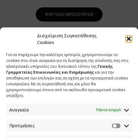
ΦΌΡΤΩΣΗ ΠΕΡΙΣΣΌΤΕΡΩΝ
Διαχείριση Συγκατάθεσης
Cookies
Για να παρέχουμε την καλύτερη εμπειρία, χρησιμοποιούμε τα
cookies που είναι αναγκαία για τη διατήρηση της σύνδεσής σας στις
ηλεκτρονικές υπηρεσίες του δικτυακού τόπου της
Γενικής
Γραμματείας Επικοινωνίας και Ενημέρωσης
και για την
αποθήκευση των επιλογών σας σε σχέση με τα προαιρετικά cookies
(«Αναγκαία»). Με τη συγκατάθεσή σας και μόνο θα
ΕΠΙΚΟΙΝΩΝΙΑ
χρησιμοποιήσουμε όποια από τα ακόλουθα προαιρετικά cookies
επιλέξετε.
Φραγκούδη 11 & Αλεξάνδρου Πάντου
Καλλιθέα, 176 71 Αθήνα
Αναγκαία
Πάντα ενεργό
210 90 98 000
info.media@media.gov.gr
Προτιμήσεις