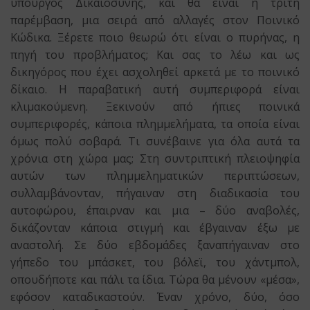
υπουργός Δικαιοσύνης, και θα είναι η τρίτη
παρέμβαση, μια σειρά από αλλαγές στον Ποινικό
Κώδικα. Ξέρετε ποιο θεωρώ ότι είναι ο πυρήνας, η
πηγή του προβλήματος; Και σας το λέω και ως
δικηγόρος που έχει ασχοληθεί αρκετά με το ποινικό
δίκαιο. Η παραβατική αυτή συμπεριφορά είναι
κλιμακούμενη. Ξεκινούν από ήπιες ποινικά
συμπεριφορές, κάποια πλημμελήματα, τα οποία είναι
όμως πολύ σοβαρά. Τι συνέβαινε για όλα αυτά τα
χρόνια στη χώρα μας; Στη συντριπτική πλειοψηφία
αυτών των πλημμεληματικών περιπτώσεων,
συλλαμβάνονταν, πήγαιναν στη διαδικασία του
αυτοφώρου, έπαιρναν και μια – δύο αναβολές,
δικάζονταν κάποια στιγμή και έβγαιναν έξω με
αναστολή. Σε δύο εβδομάδες ξαναπήγαιναν στο
γήπεδο του μπάσκετ, του βόλεϊ, του χάντμπολ,
οπουδήποτε και πάλι τα ίδια. Τώρα θα μένουν «μέσα»,
εφόσον καταδικαστούν. Έναν χρόνο, δύο, όσο