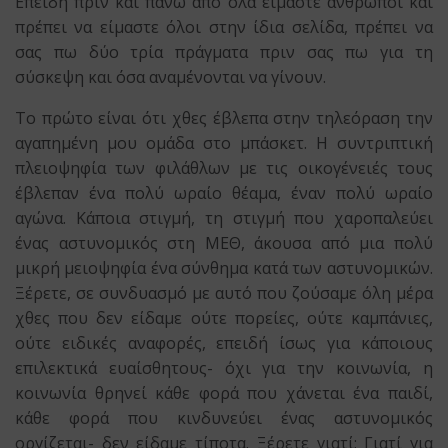
Επειδή πριν και πάνω από όλα είμαστε άνθρωποι και
πρέπει να είμαστε όλοι στην ίδια σελίδα, πρέπει να
σας πω δύο τρία πράγματα πριν σας πω για τη
σύσκεψη και όσα αναμένονται να γίνουν.
Το πρώτο είναι ότι χθες έβλεπα στην τηλεόραση την
αγαπημένη μου ομάδα στο μπάσκετ. Η συντριπτική
πλειοψηφία των φιλάθλων με τις οικογένειές τους
έβλεπαν ένα πολύ ωραίο θέαμα, έναν πολύ ωραίο
αγώνα. Κάποια στιγμή, τη στιγμή που χαροπαλεύει
ένας αστυνομικός στη ΜΕΘ, άκουσα από μια πολύ
μικρή μειοψηφία ένα σύνθημα κατά των αστυνομικών.
Ξέρετε, σε συνδυασμό με αυτό που ζούσαμε όλη μέρα
χθες που δεν είδαμε ούτε πορείες, ούτε καμπάνιες,
ούτε ειδικές αναφορές, επειδή ίσως για κάποιους
επιλεκτικά ευαίσθητους- όχι για την κοινωνία, η
κοινωνία θρηνεί κάθε φορά που χάνεται ένα παιδί,
κάθε φορά που κινδυνεύει ένας αστυνομικός
οργίζεται- δεν είδαμε τίποτα. Ξέρετε γιατί; Γιατί για