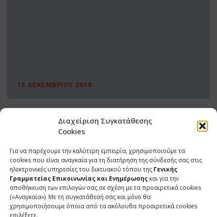
15 ΔΕΚΕΜΒΡΙΟΥ 2018
Διαχείριση Συγκατάθεσης
Cookies
Για να παρέχουμε την καλύτερη εμπειρία, χρησιμοποιούμε τα
cookies που είναι αναγκαία για τη διατήρηση της σύνδεσής σας στις
ηλεκτρονικές υπηρεσίες του δικτυακού τόπου της
Γενικής
Γραμματείας Επικοινωνίας και Ενημέρωσης
και για την
αποθήκευση των επιλογών σας σε σχέση με τα προαιρετικά cookies
(«Αναγκαία»). Με τη συγκατάθεσή σας και μόνο θα
ΕΠΙΚΟΙΝΩΝΙΑ
χρησιμοποιήσουμε όποια από τα ακόλουθα προαιρετικά cookies
επιλέξετε.