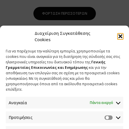
ΦΌΡΤΩΣΗ ΠΕΡΙΣΣΌΤΕΡΩΝ
Διαχείριση Συγκατάθεσης
Cookies
Για να παρέχουμε την καλύτερη εμπειρία, χρησιμοποιούμε τα
cookies που είναι αναγκαία για τη διατήρηση της σύνδεσής σας στις
ηλεκτρονικές υπηρεσίες του δικτυακού τόπου της
Γενικής
Γραμματείας Επικοινωνίας και Ενημέρωσης
και για την
αποθήκευση των επιλογών σας σε σχέση με τα προαιρετικά cookies
(«Αναγκαία»). Με τη συγκατάθεσή σας και μόνο θα
ΕΠΙΚΟΙΝΩΝΙΑ
χρησιμοποιήσουμε όποια από τα ακόλουθα προαιρετικά cookies
επιλέξετε.
Φραγκούδη 11 & Αλεξάνδρου Πάντου
Καλλιθέα, 176 71 Αθήνα
Αναγκαία
Πάντα ενεργό
210 90 98 000
info.media@media.gov.gr
Προτιμήσεις