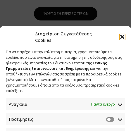
ΦΌΡΤΩΣΗ ΠΕΡΙΣΣΌΤΕΡΩΝ
Διαχείριση Συγκατάθεσης
Cookies
Για να παρέχουμε την καλύτερη εμπειρία, χρησιμοποιούμε τα
cookies που είναι αναγκαία για τη διατήρηση της σύνδεσής σας στις
ηλεκτρονικές υπηρεσίες του δικτυακού τόπου της
Γενικής
Γραμματείας Επικοινωνίας και Ενημέρωσης
και για την
αποθήκευση των επιλογών σας σε σχέση με τα προαιρετικά cookies
(«Αναγκαία»). Με τη συγκατάθεσή σας και μόνο θα
ΕΠΙΚΟΙΝΩΝΙΑ
χρησιμοποιήσουμε όποια από τα ακόλουθα προαιρετικά cookies
επιλέξετε.
Φραγκούδη 11 & Αλεξάνδρου Πάντου
Καλλιθέα, 176 71 Αθήνα
Αναγκαία
Πάντα ενεργό
210 90 98 000
info.media@media.gov.gr
Προτιμήσεις