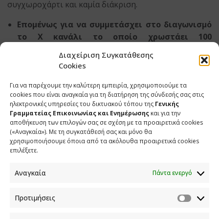
συγχωροχάρτι και καμία διάκριση.
Επομένως για να συμμετάσχει στο διαγωνισμό
το Χ κανάλι το οποίο χρωστάει 100
εκατομμύρια, τι θα γίνει;
Διαχείριση Συγκατάθεσης
Cookies
Σε αυτό το νόμο που προβλέπονται αυστηρές
προϋποθέσεις ως προς το ποιος μπορεί να είναι
Για να παρέχουμε την καλύτερη εμπειρία, χρησιμοποιούμε τα
υποψήφιος. Μιλάμε για πόθεν έσχες, μιλάμε για
cookies που είναι αναγκαία για τη διατήρηση της σύνδεσής σας στις
ηλεκτρονικές υπηρεσίες του δικτυακού τόπου της
Γενικής
ασυμβίβαστο των μετόχων και της διοίκησης της
Γραμματείας Επικοινωνίας και Ενημέρωσης
και για την
υποψήφιας εταιρείας εάν έχει τραπεζικές
αποθήκευση των επιλογών σας σε σχέση με τα προαιρετικά cookies
εκκρεμότητες, εάν δεν πληρώνει τα δάνεια του…
(«Αναγκαία»). Με τη συγκατάθεσή σας και μόνο θα
χρησιμοποιήσουμε όποια από τα ακόλουθα προαιρετικά cookies
Μιλάμε για ελάχιστο αριθμό εργαζομένων, μιλάμε για
επιλέξετε.
μια σειρά από πράγματα. Ο διαγωνισμός είναι
συμβατός με το Κοινοτικό Δίκαιο, δεν παραβιάζει
Αναγκαία
Πάντα ενεργό
κανόνες ανταγωνισμού και επομένως δεν υπήρχε
μοριοδότηση ούτε για τους παλιούς ούτε για τους
Προτιμήσεις
νέους παίχτες που ενδιαφέρονται να μπουν στη
τηλεοπτική αγορά.