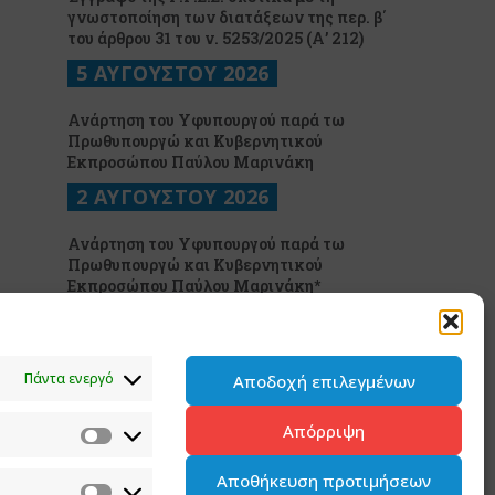
γνωστοποίηση των διατάξεων της περ. β΄
του άρθρου 31 του ν. 5253/2025 (Α’ 212)
5 ΑΥΓΟΥΣΤΟΥ 2026
Ανάρτηση του Υφυπουργού παρά τω
Πρωθυπουργώ και Κυβερνητικού
Εκπροσώπου Παύλου Μαρινάκη
2 ΑΥΓΟΥΣΤΟΥ 2026
Ανάρτηση του Υφυπουργού παρά τω
Πρωθυπουργώ και Κυβερνητικού
Εκπροσώπου Παύλου Μαρινάκη*
2 ΑΥΓΟΥΣΤΟΥ 2026
Σημεία συνέντευξης του Υφυπουργού παρά
Πάντα ενεργό
Αποδοχή επιλεγμένων
τω Πρωθυπουργώ και Κυβερνητικού
Εκπροσώπου στον ΠΑΡΑΠΟΛΙΤΙΚΑ FM
Απόρριψη
31 ΙΟΥΛΙΟΥ 2026
Αποθήκευση προτιμήσεων
Ανακοίνωση του Υφυπουργού παρά τω