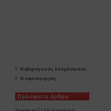
Κυβερνητικός Εκπρόσωπος
Ο υφυπουργός
Πρόσφατα άρθρα
Έγγραφο της Γ.Γ.Ε.Ε. σχετικά με τη