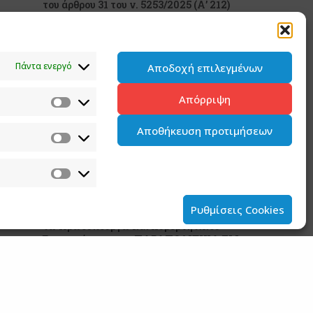
του άρθρου 31 του ν. 5253/2025 (Α’ 212)
5 ΑΥΓΟΥΣΤΟΥ 2026
Ανάρτηση του Υφυπουργού παρά τω
Πάντα ενεργό
Αποδοχή επιλεγμένων
Πρωθυπουργώ και Κυβερνητικού
Εκπροσώπου Παύλου Μαρινάκη
Απόρριψη
2 ΑΥΓΟΥΣΤΟΥ 2026
Αποθήκευση προτιμήσεων
Ανάρτηση του Υφυπουργού παρά τω
Πρωθυπουργώ και Κυβερνητικού
Εκπροσώπου Παύλου Μαρινάκη*
2 ΑΥΓΟΥΣΤΟΥ 2026
Ρυθμίσεις Cookies
Σημεία συνέντευξης του Υφυπουργού παρά
τω Πρωθυπουργώ και Κυβερνητικού
Εκπροσώπου στον ΠΑΡΑΠΟΛΙΤΙΚΑ FM
31 ΙΟΥΛΙΟΥ 2026
Ανακοίνωση του Υφυπουργού παρά τω
Πρωθυπουργώ και Κυβερνητικού