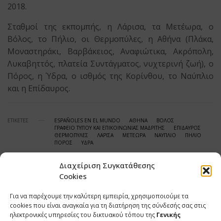
2018.
Σταθμοί της εκπομπής, η Λάρισα, τα Μετέωρα, ο
Βόλος, το Πήλιο, οι Θερμοπύλες, η Αθήνα (Πλάκα,
Μοναστηράκι, Βαρβάκειος, Αναφιώτικα, Ακρόπολη,
Λυκαβηττός, πλατεία Συντάγματος, νυχτερινή ζωή), ο
Πόρος, η Ύδρα, ο ισθμός της Κορίνθου, το Ναύπλιο
και η Επίδαυρος.
ΕΤΙΚΕΤΕΣ
ESPAÑOLES EN EL MUNDO
ΑΘΗΝΑ
ΒΟΛΟΣ
ΓΡΑΦΕΙΟ ΤΥΠΟΥ ΚΑΙ ΕΠΙΚΟΙΝΩΝΙΑΣ ΜΑΔΡΙΤΗΣ
ΕΠΙΔΑΥΡΟΣ
ΘΕΡΜΟΠΥΛΕΣ
ΛΑΡΙΣΑ
ΜΕΤΕΩΡΑ
ΝΑΥΠΛΙΟ
ΠΗΛΙΟ
ΠΟΡΟΣ
ΥΔΡΑ
Διαχείριση Συγκατάθεσης
Cookies
SHARE
TWEET
SHARE
Για να παρέχουμε την καλύτερη εμπειρία, χρησιμοποιούμε τα
cookies που είναι αναγκαία για τη διατήρηση της σύνδεσής σας στις
ηλεκτρονικές υπηρεσίες του δικτυακού τόπου της
Γενικής
SHARE