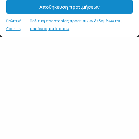
Αποθήκευση προτιμήσεων
Μαδρίτη – Αφιέρωμα στα νησιά του Αργοσαρωνικού
21 ΑΥΓΟΥΣΤΟΥ 2019
Πολιτική
Πολιτική προστασίας προσωπικών δεδομένων του
Cookies
παρόντος ιστότοπου
Ισπανία – Ταξίδι στα ελληνικά νησιά
20 ΙΟΥΝΙΟΥ 2019
Μαδρίτη – Πολιτικές εξελίξεις στην Ισπανία (audio)
12 ΙΟΥΝΙΟΥ 2019