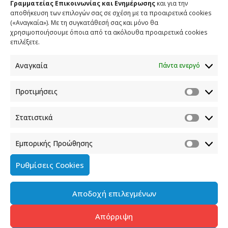
Γραμματείας Επικοινωνίας και Ενημέρωσης
και για την
αποθήκευση των επιλογών σας σε σχέση με τα προαιρετικά cookies
(«Αναγκαία»). Με τη συγκατάθεσή σας και μόνο θα
χρησιμοποιήσουμε όποια από τα ακόλουθα προαιρετικά cookies
επιλέξετε.
ΣΧΕΤΙΚΑ ΑΡΘΡΑ
Αναγκαία
Πάντα ενεργό
Ανακοίνωση του Υφυπουργού παρά τω Πρωθυπουργώ και
Κυβερνητικού Εκπροσώπου Παύλου Μαρινάκη
Προτιμήσεις
4 ΦΕΒΡΟΥΑΡΙΟΥ 2024
Στατιστικά
Eνημέρωση των πολιτικών συντακτών και των
ανταποκριτών ξένου Τύπου (21/12/2020)
Εμπορικής Προώθησης
21 ΔΕΚΕΜΒΡΙΟΥ 2020
Ρυθμίσεις Cookies
Η ενημέρωση των πολιτικών συντακτών από τον
Υφυπουργό παρά τω Πρωθυπουργώ και Κυβερνητικό
Αποδοχή επιλεγμένων
Εκπρόσωπο Στέλιο Πέτσα και την Υπουργό Πολιτισμού και
Αθλητισμού κυρία Λίνα Μενδώνη (7-5-2020)
Απόρριψη
7 ΜΑΪΟΥ 2020