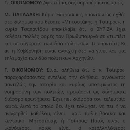
Γ. ΟΙΚΟΝΟΜΟΥ:
Αφού είπα, σας παραπέμπω σε αυτές.
Μ. ΠΑΠΑΔΑΚΗ:
Κύριε Εκπρόσωπε, απαντώντας εχθές
στο δίλημμα που θέσατε «Μητσοτάκης ή Τσίπρας», η
κυρία Τσαπανίδου επανέλαβε ότι ο ΣΥΡΙΖΑ έχει
καλέσει πολλές φορές τον Πρωθυπουργό σε ντιμπέιτ
και σε σύγκριση των δύο πολιτικών. Τι απαντάτε; Κι
αν η Κυβέρνηση είναι ανοιχτή στο να γίνει και μια
τηλεμαχία των δύο πολιτικών Αρχηγών.
Γ. ΟΙΚΟΝΟΜΟΥ:
Είναι αλήθεια ότι ο κ. Τσίπρας,
παραχαράσσοντας εντελώς την αλήθεια, αγνοώντας
παντελώς την Ιστορία και κυρίως υποτιμώντας τη
νοημοσύνη των πολιτών, προτάσσει ως διλήμματα
διάφορα ερωτήματα. Έχει πει διάφορα τον τελευταίο
καιρό. Αυτό το οποίο δεν έχει τολμήσει να πει ή να
αναφερθεί καθόλου, είναι κάτι πολύ βασικό και
κεντρικό: Μητσοτάκης ή Τσίπρας; Ποιος είναι ο
ικανότερος, ποιος είναι ο καταλληλότερος