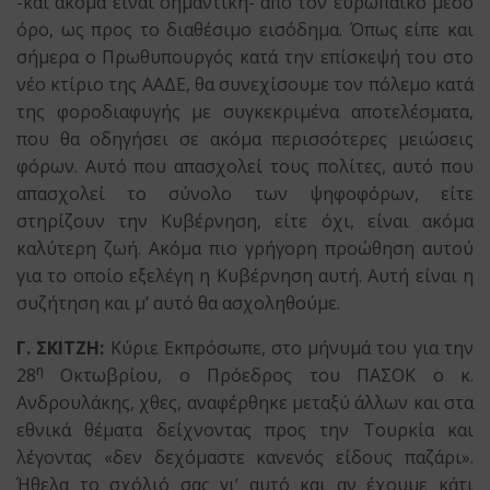
-και ακόμα είναι σημαντική- από τον ευρωπαϊκό μέσο
όρο, ως προς το διαθέσιμο εισόδημα. Όπως είπε και
σήμερα ο Πρωθυπουργός κατά την επίσκεψή του στο
νέο κτίριο της ΑΑΔΕ, θα συνεχίσουμε τον πόλεμο κατά
της φοροδιαφυγής με συγκεκριμένα αποτελέσματα,
που θα οδηγήσει σε ακόμα περισσότερες μειώσεις
φόρων. Αυτό που απασχολεί τους πολίτες, αυτό που
απασχολεί το σύνολο των ψηφοφόρων, είτε
στηρίζουν την Κυβέρνηση, είτε όχι, είναι ακόμα
καλύτερη ζωή. Ακόμα πιο γρήγορη προώθηση αυτού
για το οποίο εξελέγη η Κυβέρνηση αυτή. Αυτή είναι η
συζήτηση και μ’ αυτό θα ασχοληθούμε.
Γ. ΣΚΙΤΖΗ:
Κύριε Εκπρόσωπε, στο μήνυμά του για την
η
28
Οκτωβρίου, ο Πρόεδρος του ΠΑΣΟΚ ο κ.
Ανδρουλάκης, χθες, αναφέρθηκε μεταξύ άλλων και στα
εθνικά θέματα δείχνοντας προς την Τουρκία και
λέγοντας «δεν δεχόμαστε κανενός είδους παζάρι».
Ήθελα το σχόλιό σας γι’ αυτό και αν έχουμε κάτι