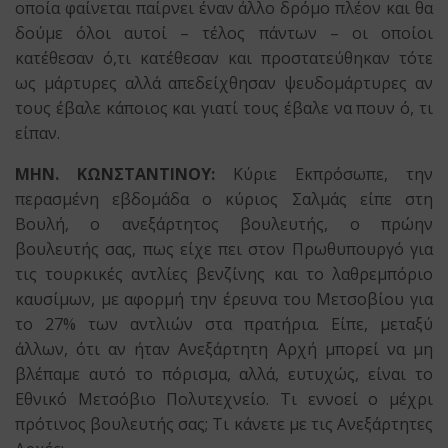
οποία φαίνεται παίρνει έναν άλλο δρόμο πλέον και θα
δούμε όλοι αυτοί – τέλος πάντων – οι οποίοι
κατέθεσαν ό,τι κατέθεσαν και προστατεύθηκαν τότε
ως μάρτυρες αλλά απεδείχθησαν ψευδομάρτυρες αν
τους έβαλε κάποιος και γιατί τους έβαλε να πουν ό, τι
είπαν.
ΜΗΝ. ΚΩΝΣΤΑΝΤΙΝΟΥ:
Κύριε Εκπρόσωπε, την
περασμένη εβδομάδα ο κύριος Σαλμάς είπε στη
Βουλή, ο ανεξάρτητος βουλευτής, ο πρώην
βουλευτής σας, πως είχε πει στον Πρωθυπουργό για
τις τουρκικές αντλίες βενζίνης και το λαθρεμπόριο
καυσίμων, με αφορμή την έρευνα του Μετσοβίου για
το 27% των αντλιών στα πρατήρια. Είπε, μεταξύ
άλλων, ότι αν ήταν Ανεξάρτητη Αρχή μπορεί να μη
βλέπαμε αυτό το πόρισμα, αλλά, ευτυχώς, είναι το
Εθνικό Μετσόβιο Πολυτεχνείο. Τι εννοεί ο μέχρι
πρότινος βουλευτής σας; Τι κάνετε με τις Ανεξάρτητες