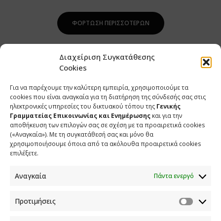
ΦΌΡΤΩΣΗ ΠΕΡΙΣΣΌΤΕΡΩΝ
Διαχείριση Συγκατάθεσης
Cookies
Για να παρέχουμε την καλύτερη εμπειρία, χρησιμοποιούμε τα
cookies που είναι αναγκαία για τη διατήρηση της σύνδεσής σας στις
ηλεκτρονικές υπηρεσίες του δικτυακού τόπου της
Γενικής
Γραμματείας Επικοινωνίας και Ενημέρωσης
και για την
αποθήκευση των επιλογών σας σε σχέση με τα προαιρετικά cookies
(«Αναγκαία»). Με τη συγκατάθεσή σας και μόνο θα
ΕΠΙΚΟΙΝΩΝΙΑ
χρησιμοποιήσουμε όποια από τα ακόλουθα προαιρετικά cookies
επιλέξετε.
Φραγκούδη 11 & Αλεξάνδρου Πάντου
Καλλιθέα, 176 71 Αθήνα
Αναγκαία
Πάντα ενεργό
210 90 98 000
info.media@media.gov.gr
Προτιμήσεις