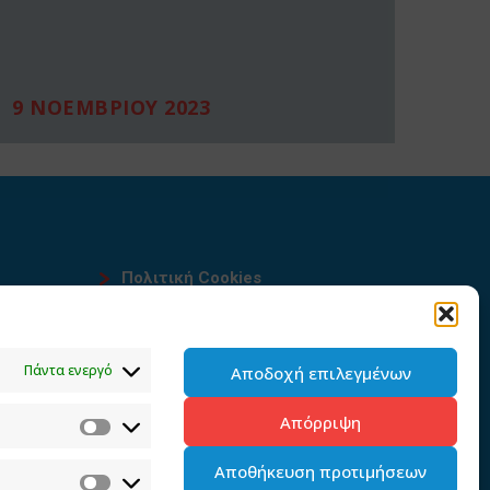
9 ΝΟΕΜΒΡΙΟΥ 2023
Πολιτική Cookies
Όροι χρήσης
υ
Πολιτική προστασίας
Πάντα ενεργό
Αποδοχή επιλεγμένων
προσωπικών δεδομένων του
παρόντος ιστότοπου
Απόρριψη
Διαχείρηση συγκατάθεσης
Αποθήκευση προτιμήσεων