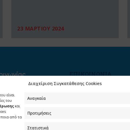
23 ΜΑΡΤΙΟΥ 2024
ΕΠΙΚΟΙΝΩΝΙΑ
Διαχείριση Συγκατάθεσης Cookies
Φραγκούδη 11 & Αλεξάνδρο
Πάντου
που είναι
Καλλιθέα, 176 71 Αθήνα
Αναγκαία
ίες του
μέρωσης
και
210 90 98 000
kies
Προτιμήσεις
info.media@media.gov.gr
όποια από τα
Στατιστικά