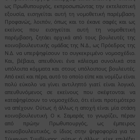
ως Πρωθυπουργός, εκπροσωπώντας την εκτελεστική
εξουσία, εισηγείται αυτή τη νομοθετική παρέμβαση.
Προφανώς, λοιπόν, όπως και το έκανε σαφές και ως
εκείνος που εισηγείται αυτή τη νομοθετική
παρέμβαση, ζητάει αρχικά από τους βουλευτές της
κοινοβουλευτικής ομάδας της Ν.Δ., ως Πρόεδρος της
Ν.Δ. να υπερψηφίσουν το συγκεκριμένο νομοσχέδιο.
Και, βέβαια, απευθύνει ένα κάλεσμα συνολικά στα
υπόλοιπα κόμματα και στους υπόλοιπους βουλευτές.
Από εκεί και πέρα, αυτό το οποίο είπε και νομίζω είναι
πολύ εύκολο να γίνει αντιληπτό γιατί είναι λογικό,
απευθυνόμενος σε εκείνους που σκέφτονται να
καταψηφίσουν το νομοσχέδιο, ότι είναι προτιμότερο
να απέχουν. Ούτως ή άλλως η αποχή είναι μία στάση
κοινοβουλευτική. Ο κ. Σαμαράς το γνωρίζει, πέραν
από πρώην Πρωθυπουργός, ως έμπειρος
κοινοβουλευτικός, ο ίδιος στην ψηφοφορία για το
Σύμφωνο Συμβίωσης, ούτως ή άλλως, είχε επιλέξει