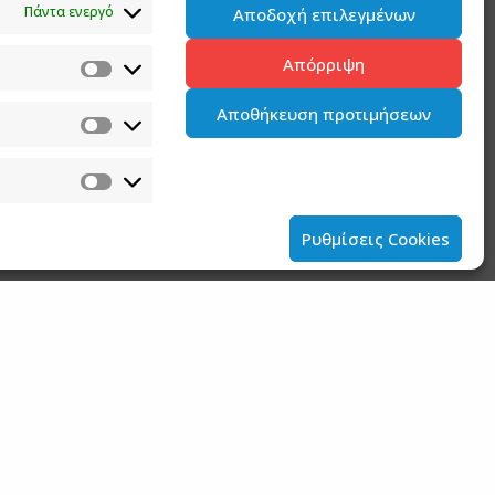
2 ΑΥΓΟΥΣΤΟΥ 2026
Πάντα ενεργό
Αποδοχή επιλεγμένων
Ανάρτηση του Υφυπουργού παρά τω
Απόρριψη
Πρωθυπουργώ και Κυβερνητικού
Εκπροσώπου Παύλου Μαρινάκη*
Αποθήκευση προτιμήσεων
2 ΑΥΓΟΥΣΤΟΥ 2026
Σημεία συνέντευξης του Υφυπουργού παρά
τω Πρωθυπουργώ και Κυβερνητικού
Εκπροσώπου στον ΠΑΡΑΠΟΛΙΤΙΚΑ FM
Ρυθμίσεις Cookies
31 ΙΟΥΛΙΟΥ 2026
Ανακοίνωση του Υφυπουργού παρά τω
Πρωθυπουργώ και Κυβερνητικού
Εκπροσώπου Παύλου Μαρινάκη για την
συνεδρίαση του Υπουργικού Συμβουλίου
της 30ης Ιουλίου 2026
30 ΙΟΥΛΙΟΥ 2026
Σημεία συνέντευξης του Υφυπουργού παρά
τω Πρωθυπουργώ και Κυβερνητικού