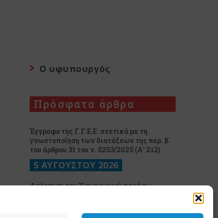
Ο υφυπουργός
Πρόσφατα άρθρα
Έγγραφο της Γ.Γ.Ε.Ε. σχετικά με τη
γνωστοποίηση των διατάξεων της περ. β΄
του άρθρου 31 του ν. 5253/2025 (Α’ 212)
5 ΑΥΓΟΥΣΤΟΥ 2026
Ανάρτηση του Υφυπουργού παρά τω
Πρωθυπουργώ και Κυβερνητικού
Εκπροσώπου Παύλου Μαρινάκη