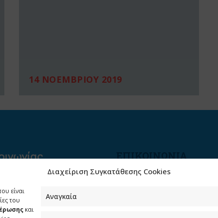
14 ΝΟΕΜΒΡΙΟΥ 2019
ΕΠΙΚΟΙΝΩΝΙΑ
Διαχείριση Συγκατάθεσης Cookies
Φραγκούδη 11 & Αλεξάνδρο
Πάντου
που είναι
Καλλιθέα, 176 71 Αθήνα
Αναγκαία
ίες του
μέρωσης
και
210 90 98 000