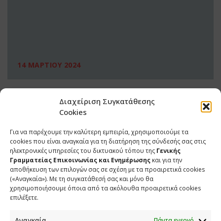
14 ΜΑΡΤΙΟΥ 2024
Διαχείριση Συγκατάθεσης
Cookies
Για να παρέχουμε την καλύτερη εμπειρία, χρησιμοποιούμε τα
cookies που είναι αναγκαία για τη διατήρηση της σύνδεσής σας στις
ηλεκτρονικές υπηρεσίες του δικτυακού τόπου της
Γενικής
Γραμματείας Επικοινωνίας και Ενημέρωσης
και για την
αποθήκευση των επιλογών σας σε σχέση με τα προαιρετικά cookies
(«Αναγκαία»). Με τη συγκατάθεσή σας και μόνο θα
ΕΠΙΚΟΙΝΩΝΙΑ
χρησιμοποιήσουμε όποια από τα ακόλουθα προαιρετικά cookies
επιλέξετε.
Φραγκούδη 11 & Αλεξάνδρου Πάντου
Καλλιθέα, 176 71 Αθήνα
Αναγκαία
Πάντα ενεργό