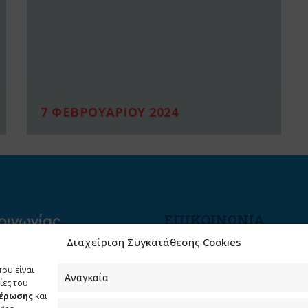
7 ΦΕΒΡΟΥΑΡΙΟΥ 2024
ΕΠΙΚΟΙΝΩΝΙΑ
Διαχείριση Συγκατάθεσης Cookies
Φραγκούδη 11 & Αλεξάνδρο
Πάντου
που είναι
Καλλιθέα, 176 71 Αθήνα
Αναγκαία
ίες του
μέρωσης
και
210 90 98 000