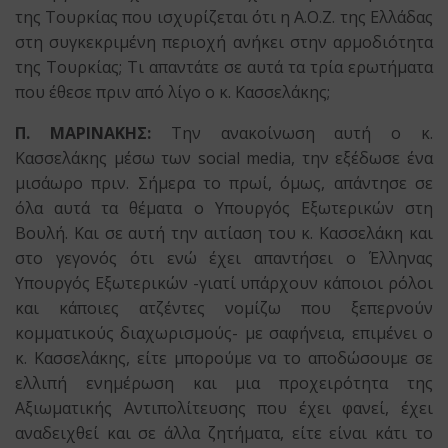
της Τουρκίας που ισχυρίζεται ότι η Α.Ο.Ζ. της Ελλάδας
στη συγκεκριμένη περιοχή ανήκει στην αρμοδιότητα
της Τουρκίας; Τι απαντάτε σε αυτά τα τρία ερωτήματα
που έθεσε πριν από λίγο ο κ. Κασσελάκης;
Π. ΜΑΡΙΝΑΚΗΣ:
Την ανακοίνωση αυτή ο κ.
Κασσελάκης μέσω των social media, την εξέδωσε ένα
μισάωρο πριν. Σήμερα το πρωί, όμως, απάντησε σε
όλα αυτά τα θέματα ο Υπουργός Εξωτερικών στη
Βουλή. Και σε αυτή την αιτίαση του κ. Κασσελάκη και
στο γεγονός ότι ενώ έχει απαντήσει ο Έλληνας
Υπουργός Εξωτερικών -γιατί υπάρχουν κάποιοι ρόλοι
και κάποιες ατζέντες νομίζω που ξεπερνούν
κομματικούς διαχωρισμούς- με σαφήνεια, επιμένει ο
κ. Κασσελάκης, είτε μπορούμε να το αποδώσουμε σε
ελλιπή ενημέρωση και μια προχειρότητα της
Αξιωματικής Αντιπολίτευσης που έχει φανεί, έχει
αναδειχθεί και σε άλλα ζητήματα, είτε είναι κάτι το