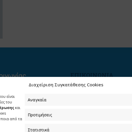
ΕΠΙΚΟΙΝΩΝΙΑ
Διαχείριση Συγκατάθεσης Cookies
Φραγκούδη 11 & Αλεξάνδρο
Πάντου
που είναι
Καλλιθέα, 176 71 Αθήνα
Αναγκαία
ίες του
μέρωσης
και
210 90 98 000
kies
Προτιμήσεις
info.media@media.gov.gr
όποια από τα
Στατιστικά