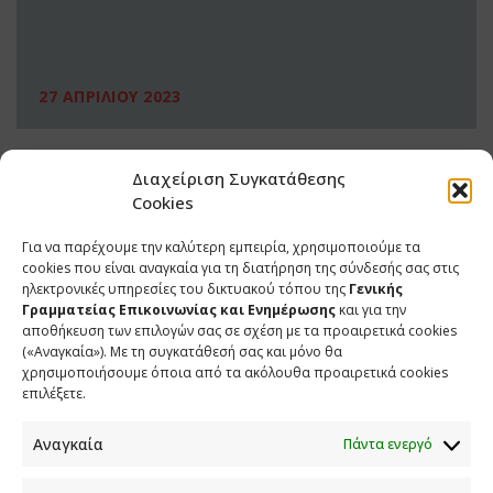
27 ΑΠΡΙΛΙΟΥ 2023
Διαχείριση Συγκατάθεσης
Cookies
Για να παρέχουμε την καλύτερη εμπειρία, χρησιμοποιούμε τα
cookies που είναι αναγκαία για τη διατήρηση της σύνδεσής σας στις
ηλεκτρονικές υπηρεσίες του δικτυακού τόπου της
Γενικής
Γραμματείας Επικοινωνίας και Ενημέρωσης
και για την
αποθήκευση των επιλογών σας σε σχέση με τα προαιρετικά cookies
(«Αναγκαία»). Με τη συγκατάθεσή σας και μόνο θα
ΕΠΙΚΟΙΝΩΝΙΑ
χρησιμοποιήσουμε όποια από τα ακόλουθα προαιρετικά cookies
επιλέξετε.
Φραγκούδη 11 & Αλεξάνδρου Πάντου
Καλλιθέα, 176 71 Αθήνα
Αναγκαία
Πάντα ενεργό
210 90 98 000