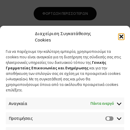
ΦΌΡΤΩΣΗ ΠΕΡΙΣΣΌΤΕΡΩΝ
Διαχείριση Συγκατάθεσης
Cookies
Για να παρέχουμε την καλύτερη εμπειρία, χρησιμοποιούμε τα
cookies που είναι αναγκαία για τη διατήρηση της σύνδεσής σας στις
ηλεκτρονικές υπηρεσίες του δικτυακού τόπου της
Γενικής
Γραμματείας Επικοινωνίας και Ενημέρωσης
και για την
αποθήκευση των επιλογών σας σε σχέση με τα προαιρετικά cookies
(«Αναγκαία»). Με τη συγκατάθεσή σας και μόνο θα
ΕΠΙΚΟΙΝΩΝΙΑ
χρησιμοποιήσουμε όποια από τα ακόλουθα προαιρετικά cookies
επιλέξετε.
Φραγκούδη 11 & Αλεξάνδρου Πάντου
Καλλιθέα, 176 71 Αθήνα
Αναγκαία
Πάντα ενεργό
210 90 98 000
info.media@media.gov.gr
Προτιμήσεις