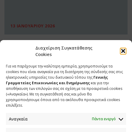
13 ΙΑΝΟΥΑΡΙΟΥ 2026
Διαχείριση Συγκατάθεσης
Cookies
Για να παρέχουμε την καλύτερη εμπειρία, χρησιμοποιούμε τα
cookies που είναι αναγκαία για τη διατήρηση της σύνδεσής σας στις
ηλεκτρονικές υπηρεσίες του δικτυακού τόπου της
Γενικής
Γραμματείας Επικοινωνίας και Ενημέρωσης
και για την
αποθήκευση των επιλογών σας σε σχέση με τα προαιρετικά cookies
(«Αναγκαία»). Με τη συγκατάθεσή σας και μόνο θα
ΕΠΙΚΟΙΝΩΝΙΑ
χρησιμοποιήσουμε όποια από τα ακόλουθα προαιρετικά cookies
επιλέξετε.
Φραγκούδη 11 & Αλεξάνδρου Πάντου
Καλλιθέα, 176 71 Αθήνα
Αναγκαία
Πάντα ενεργό
210 90 98 000