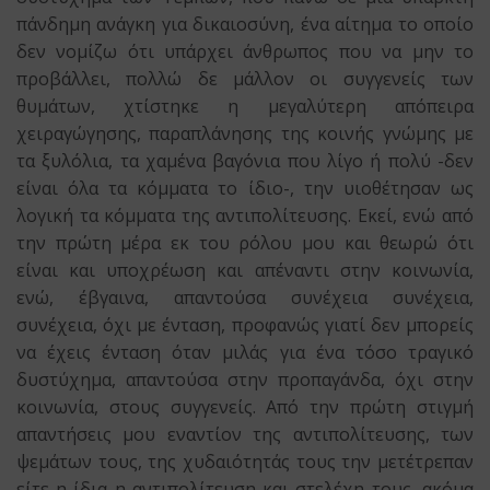
πάνδημη ανάγκη για δικαιοσύνη, ένα αίτημα το οποίο
δεν νομίζω ότι υπάρχει άνθρωπος που να μην το
προβάλλει, πολλώ δε μάλλον οι συγγενείς των
θυμάτων, χτίστηκε η μεγαλύτερη απόπειρα
χειραγώγησης, παραπλάνησης της κοινής γνώμης με
τα ξυλόλια, τα χαμένα βαγόνια που λίγο ή πολύ -δεν
είναι όλα τα κόμματα το ίδιο-, την υιοθέτησαν ως
λογική τα κόμματα της αντιπολίτευσης. Εκεί, ενώ από
την πρώτη μέρα εκ του ρόλου μου και θεωρώ ότι
είναι και υποχρέωση και απέναντι στην κοινωνία,
ενώ, έβγαινα, απαντούσα συνέχεια συνέχεια,
συνέχεια, όχι με ένταση, προφανώς γιατί δεν μπορείς
να έχεις ένταση όταν μιλάς για ένα τόσο τραγικό
δυστύχημα, απαντούσα στην προπαγάνδα, όχι στην
κοινωνία, στους συγγενείς. Από την πρώτη στιγμή
απαντήσεις μου εναντίον της αντιπολίτευσης, των
ψεμάτων τους, της χυδαιότητάς τους την μετέτρεπαν
είτε η ίδια η αντιπολίτευση και στελέχη τους, ακόμα