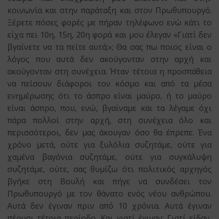
κοινωνία και στην παράταξη και στον Πρωθυπουργό.
Ξέρετε πόσες φορές με πήραν τηλέφωνο ενώ κάτι το
είχα πει 10η, 15η, 20η φορά και μου έλεγαν «Γιατί δεν
βγαίνετε να τα πείτε αυτά;»; Θα σας πω ποιος είναι ο
λόγος που αυτά δεν ακούγονταν στην αρχή και
ακούγονταν στη συνέχεια. Ήταν τέτοια η προσπάθεια
να πείσουν διάφοροι τον κόσμο και από τα μέσα
ενημέρωσης ότι το άσπρο είναι μαύρο, ή το μαύρο
είναι άσπρο, που, ενώ, βγαίναμε και τα λέγαμε όχι
πάρα πολλοί στην αρχή, στη συνέχεια όλο και
περισσότεροι, δεν μας άκουγαν όσο θα έπρεπε. Ένα
χρόνο μετά, ούτε για ξυλόλια συζητάμε, ούτε για
χαμένα βαγόνια συζητάμε, ούτε για συγκάλυψη
συζητάμε, ούτε, σας θυμίζω ότι πολιτικός αρχηγός
βγήκε στη Βουλή και πήγε να συνδέσει τον
Πρωθυπουργό με τον θάνατο ενός νέου ανθρώπου.
Αυτά δεν έγιναν πριν από 10 χρόνια. Αυτά έγιναν
πέρυσι τέτοια περίοδο. Και γιατί έγιναν; Γιατί είδαν,