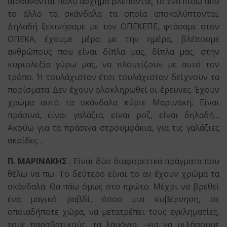
αισθάνονται πολύ άσχημα βλέποντας το ένα πίσω από
το άλλο τα σκάνδαλα τα οποία αποκαλύπτονται;
Δηλαδή ξεκινήσαμε με τον ΟΠΕΚΕΠΕ, φτάσαμε στον
ΟΠΕΚΑ, έχουμε μέρα με την ημέρα, βλέπουμε
ανθρώπους που είναι δίπλα μας, δίπλα μας, στην
κυριολεξία γύρω μας, να πλουτίζουν με αυτό τον
τρόπο. Ή τουλάχιστον έτσι τουλάχιστον δείχνουν τα
πορίσματα. Δεν έχουν ολοκληρωθεί οι έρευνες. Έχουν
χρώμα αυτά τα σκάνδαλα κύριε Μαρινάκη; Είναι
πράσινα, είναι γαλάζια, είναι ροζ, είναι δηλαδή…
Ακούω για τα πράσινα στρουμφάκια, για τις γαλάζιες
ακρίδες…
Π. ΜΑΡΙΝΑΚΗΣ
: Είναι δύο διαφορετικά πράγματα που
θέλω να πω. Το δεύτερο είναι το αν έχουν χρώμα τα
σκάνδαλα. Θα πάω όμως στο πρώτο. Μέχρι να βρεθεί
ένα μαγικό ραβδί, όπου μια κυβέρνηση, σε
οποιαδήποτε χώρα, να μετατρέπει τους εγκληματίες,
τους παραβατικούς, τα λαμόγια, -για να μιλήσουμε