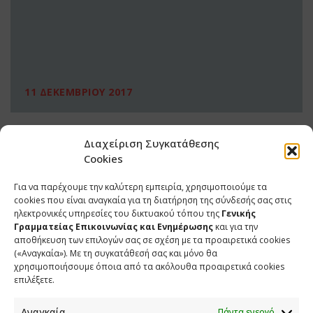
11 ΔΕΚΕΜΒΡΙΟΥ 2017
Διαχείριση Συγκατάθεσης
Cookies
Για να παρέχουμε την καλύτερη εμπειρία, χρησιμοποιούμε τα
cookies που είναι αναγκαία για τη διατήρηση της σύνδεσής σας στις
ηλεκτρονικές υπηρεσίες του δικτυακού τόπου της
Γενικής
Γραμματείας Επικοινωνίας και Ενημέρωσης
και για την
αποθήκευση των επιλογών σας σε σχέση με τα προαιρετικά cookies
(«Αναγκαία»). Με τη συγκατάθεσή σας και μόνο θα
ΕΠΙΚΟΙΝΩΝΙΑ
χρησιμοποιήσουμε όποια από τα ακόλουθα προαιρετικά cookies
επιλέξετε.
Φραγκούδη 11 & Αλεξάνδρου Πάντου
Καλλιθέα, 176 71 Αθήνα
Αναγκαία
Πάντα ενεργό