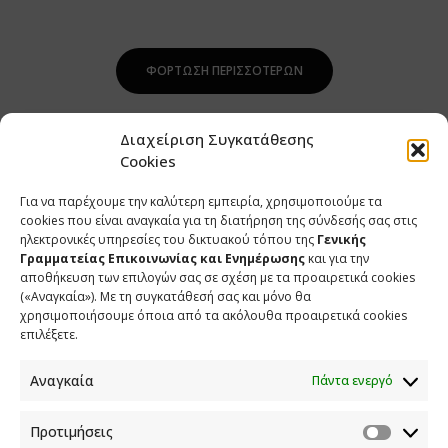
ΦΌΡΤΩΣΗ ΠΕΡΙΣΣΌΤΕΡΩΝ
Διαχείριση Συγκατάθεσης
Cookies
Για να παρέχουμε την καλύτερη εμπειρία, χρησιμοποιούμε τα
cookies που είναι αναγκαία για τη διατήρηση της σύνδεσής σας στις
ηλεκτρονικές υπηρεσίες του δικτυακού τόπου της
Γενικής
Γραμματείας Επικοινωνίας και Ενημέρωσης
και για την
αποθήκευση των επιλογών σας σε σχέση με τα προαιρετικά cookies
(«Αναγκαία»). Με τη συγκατάθεσή σας και μόνο θα
ΕΠΙΚΟΙΝΩΝΙΑ
χρησιμοποιήσουμε όποια από τα ακόλουθα προαιρετικά cookies
επιλέξετε.
Φραγκούδη 11 & Αλεξάνδρου Πάντου
Καλλιθέα, 176 71 Αθήνα
Αναγκαία
Πάντα ενεργό
210 90 98 000
info.media@media.gov.gr
Προτιμήσεις